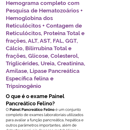
Hemograma completo com
Pesquisa de Hematozoários +
Hemoglobina dos
Reticulócitos + Contagem de
Reticulócitos, Proteína Total e
frações, ALT, AST, FAL, GGT,
Cálcio, Bilirrubina Total e
frações, Glicose, Colesterol,
Triglicérides, Ureia, Creatinina,
Amilase, Lipase Pancreática
Específica felina e
Tripsinogênio
O que é o exame Painel
Pancreático Felino?
O
Painel Pancreático Felino
é um conjunto
completo de exames laboratoriais utilizados
para avaliar a função pancreática, hepática e
outros parâmetros importantes, além de