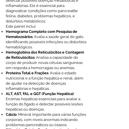
detectar possíveis doenças metabólicas e
inflamatórias. Ele é essencial para
diagnosticar condições como pancreatite
felina, diabetes, problemas hepáticos, e
distúrbios metabólicos.
Este painel inclui:
Hemograma Completo com Pesquisa de
Hematozoários
: Avalia a saúde geral do gato,
identificando possíveis infecções ou distúrbios
hematológicos.
Hemoglobina dos Reticulócitos e Contagem
de Reticulócitos
: Analisa a capacidade do
corpo de produzir novas células sanguíneas
em resposta a hemorragias ou anemias.
Proteína Total e Frações
: Avalia o estado
nutricional e a função hepática e renal, além
de ajudar na detecção de doenças
inflamatórias e hepáticas.
ALT, AST, FAL e GGT (Função Hepática)
:
Enzimas hepáticas essenciais para avaliar a
função do fígado e detectar possíveis lesões
hepáticas ou doenças.
Cálcio
: Mineral importante para várias funções
corporais, com níveis anormais indicando
problemas pancreáticos ou ósseos.