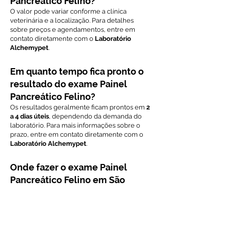
Pancreático Felino?
O valor pode variar conforme a clínica
veterinária e a localização. Para detalhes
sobre preços e agendamentos, entre em
contato diretamente com o
Laboratório
Alchemypet
.
Em quanto tempo fica pronto o
resultado do exame Painel
Pancreático Felino?
Os resultados geralmente ficam prontos em
2
a 4 dias úteis
, dependendo da demanda do
laboratório. Para mais informações sobre o
prazo, entre em contato diretamente com o
Laboratório Alchemypet
.
Onde fazer o exame Painel
Pancreático Felino em São
Paulo?
Este exame pode ser realizado no
Laboratório Alchemypet
, especializado em
diagnóstico veterinário. Para agendar o