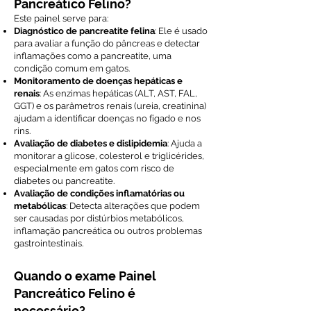
Pancreático Felino?
Este painel serve para:
Diagnóstico de pancreatite felina
: Ele é usado
para avaliar a função do pâncreas e detectar
inflamações como a pancreatite, uma
condição comum em gatos.
Monitoramento de doenças hepáticas e
renais
: As enzimas hepáticas (ALT, AST, FAL,
GGT) e os parâmetros renais (ureia, creatinina)
ajudam a identificar doenças no fígado e nos
rins.
Avaliação de diabetes e dislipidemia
: Ajuda a
monitorar a glicose, colesterol e triglicérides,
especialmente em gatos com risco de
diabetes ou pancreatite.
Avaliação de condições inflamatórias ou
metabólicas
: Detecta alterações que podem
ser causadas por distúrbios metabólicos,
inflamação pancreática ou outros problemas
gastrointestinais.
Quando o exame Painel
Pancreático Felino é
necessário?