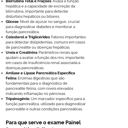
Bilirrubina Total e Frações
: Avalia a função
hepática e a capacidade de excreção da
bilirrubina, importante para detectar
distúrbios hepáticos ou biliares.
Glicose
: Nível de açúcar no sangue, crucial
para diagnosticar diabetes e monitorar a
função pancreática.
Colesterol e Triglicérides
: Fatores importantes
para detectar dislipidemias, comuns em casos
de pancreatite ou doenças hepáticas.
Ureia e Creatinina
: Parâmetros renais que
ajudam a avaliar a função dos rins, importante
em casos de insuficiência renal associada a
doenças pancreáticas.
Amilase e Lipase Pancreática Específica
Felina
: Enzimas digestivas que são
fundamentais para o diagnóstico de
pancreatite felina, com níveis elevados
indicando inflamação no pâncreas.
Tripsinogênio
: Um marcador específico para a
função pancreática, utilizado para diagnosticar
pancreatite e outras condições pancreáticas.
Para que serve o exame Painel