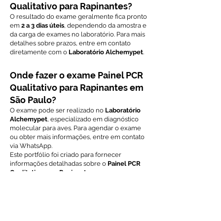
Qualitativo para Rapinantes?
O resultado do exame geralmente fica pronto
em
2 a 3 dias úteis
, dependendo da amostra e
da carga de exames no laboratório. Para mais
detalhes sobre prazos, entre em contato
diretamente com o
Laboratório Alchemypet
.
Onde fazer o exame Painel PCR
Qualitativo para Rapinantes em
São Paulo?
O exame pode ser realizado no
Laboratório
Alchemypet
, especializado em diagnóstico
molecular para aves. Para agendar o exame
ou obter mais informações, entre em contato
via WhatsApp.
Este portfólio foi criado para fornecer
informações detalhadas sobre o
Painel PCR
Qualitativo para Rapinantes
, um exame
essencial para o diagnóstico de doenças
infecciosas que afetam aves de rapina. Para
mais informações sobre preços, prazos e
agendamentos, entre em contato
diretamente com o
Laboratório Alchemypet
.