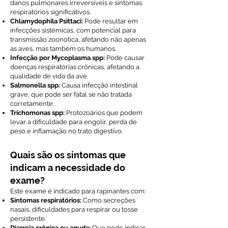
danos pulmonares irreversíveis e sintomas
respiratórios significativos.
Chlamydophila Psittaci:
Pode resultar em
infecções sistêmicas, com potencial para
transmissão zoonótica, afetando não apenas
as aves, mas também os humanos.
Infecção por Mycoplasma spp:
Pode causar
doenças respiratórias crônicas, afetando a
qualidade de vida da ave.
Salmonella spp:
Causa infecção intestinal
grave, que pode ser fatal se não tratada
corretamente.
Trichomonas spp:
Protozoários que podem
levar a dificuldade para engolir, perda de
peso e inflamação no trato digestivo.
Quais são os sintomas que
indicam a necessidade do
exame?
Este exame é indicado para rapinantes com:
Sintomas respiratórios:
Como secreções
nasais, dificuldades para respirar ou tosse
persistente.
Diarreia crônica ou aguda:
Que pode indicar