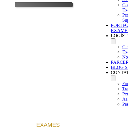
Col
Ex
Pe
Su
PORTFÓ
EXAME
LOGÍST
Ci
Exe
No
PARCER
BLOG S
CONTA
For
Tr
Pe
Ass
Pe
EXAMES