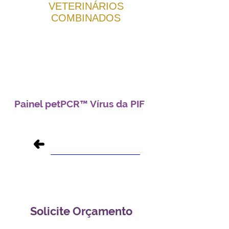
VETERINÁRIOS
COMBINADOS
Soluções completas para diagnósticos
veterinários eficientes e precisos.
Painel petPCR™ Vírus da PIF
Voltar ao índice de exames
Solicite Orçamento