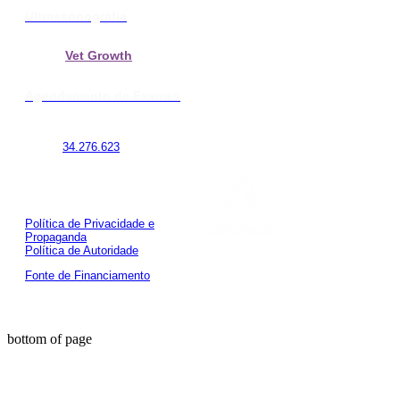
Ultrassonografia
Vet Growth
Agendamento de Exames
CNPJ:
34.276.623
/0001-03
© 2024
Alchemypet
Todos os Direitos Reservados
Política de Privacidade e
Propaganda
Política de Autoridade
Fonte de Financiamento
bottom of page