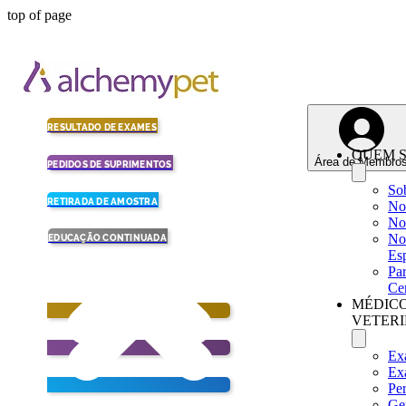
top of page
RESULTADO DE EXAMES
QUEM 
Área de Membro
PEDIDOS DE SUPRIMENTOS
So
RETIRADA DE AMOSTRA
Nos
No
No
EDUCAÇÃO CONTINUADA
Esp
Par
Cer
MÉDIC
VETERI
Ex
Ex
Pe
Ge