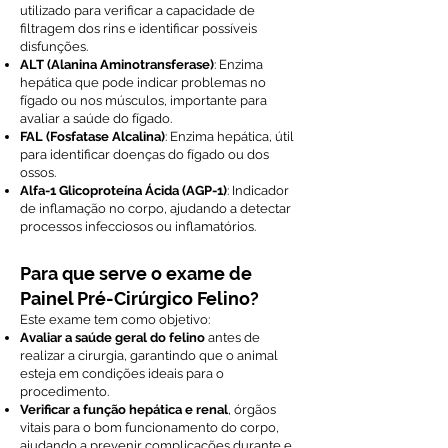
utilizado para verificar a capacidade de
filtragem dos rins e identificar possíveis
disfunções.
ALT (Alanina Aminotransferase)
: Enzima
hepática que pode indicar problemas no
fígado ou nos músculos, importante para
avaliar a saúde do fígado.
FAL (Fosfatase Alcalina)
: Enzima hepática, útil
para identificar doenças do fígado ou dos
ossos.
Alfa-1 Glicoproteína Ácida (AGP-1)
: Indicador
de inflamação no corpo, ajudando a detectar
processos infecciosos ou inflamatórios.
Para que serve o exame de
Painel Pré-Cirúrgico Felino?
Este exame tem como objetivo:
Avaliar a saúde geral do felino
antes de
realizar a cirurgia, garantindo que o animal
esteja em condições ideais para o
procedimento.
Verificar a função hepática e renal
, órgãos
vitais para o bom funcionamento do corpo,
ajudando a prevenir complicações durante e