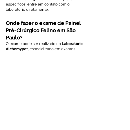
específicos, entre em contato com o
laboratório diretamente.
Onde fazer o exame de Painel
Pré-Cirúrgico Felino em São
Paulo?
O exame pode ser realizado no
Laboratório
Alchemypet
, especializado em exames
veterinários. Para agendar ou obter mais
informações, entre em contato via WhatsApp.
Voltar ao índice de exames
Solicite Orçamento
Nome
Email