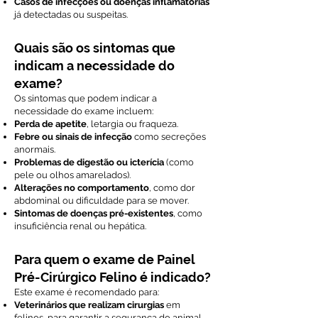
Casos de infecções ou doenças inflamatórias
já detectadas ou suspeitas.
Quais são os sintomas que
indicam a necessidade do
exame?
Os sintomas que podem indicar a
necessidade do exame incluem:
Perda de apetite
, letargia ou fraqueza.
Febre ou sinais de infecção
como secreções
anormais.
Problemas de digestão ou icterícia
(como
pele ou olhos amarelados).
Alterações no comportamento
, como dor
abdominal ou dificuldade para se mover.
Sintomas de doenças pré-existentes
, como
insuficiência renal ou hepática.
Para quem o exame de Painel
Pré-Cirúrgico Felino é indicado?
Este exame é recomendado para:
Veterinários que realizam cirurgias
em
felinos, para garantir a segurança do animal