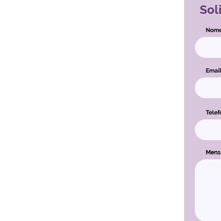
Sol
Nom
Emai
Telef
Men