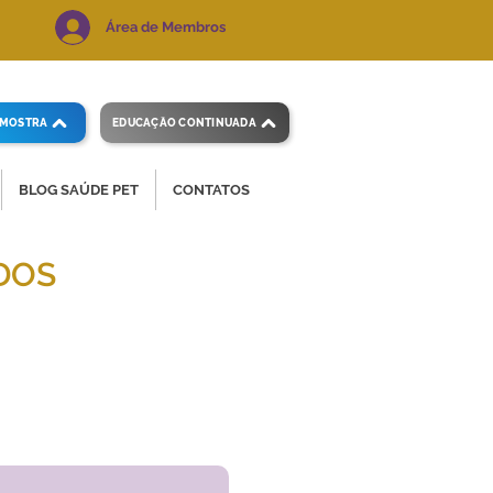
Área de Membros
AMOSTRA
EDUCAÇÃO CONTINUADA
BLOG SAÚDE PET
CONTATOS
DOS
 e precisos.
Voltar ao índice
de exames