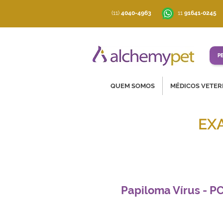
(11)
4040-4963
‪11
91641‑0245
P
QUEM SOMOS
MÉDICOS VETER
EX
Soluções co
Papiloma Vírus - P