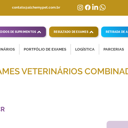
contato@alchemypet.com.br
EDIDOS DE SUPRIMENTOS
RESULTADO DE EXAMES
RETIRADA DE 
INÁRIOS
PORTFÓLIO DE EXAMES
LOGÍSTICA
PARCERIAS
AMES VETERINÁRIOS COMBINA
mpletas para diagnósticos veterinários eficientes
CR