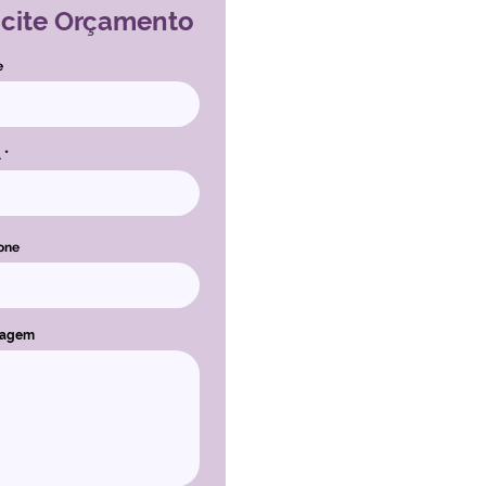
icite Orçamento
e
l
one
sagem