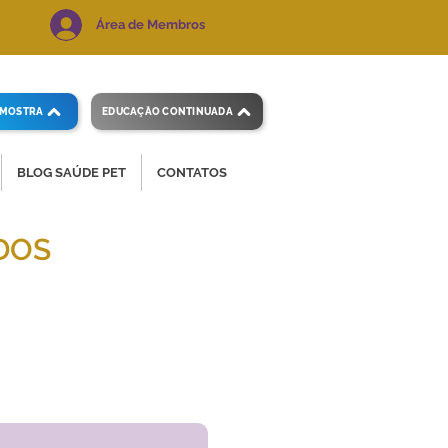
Área de Membros
AMOSTRA
EDUCAÇÃO CONTINUADA
BLOG SAÚDE PET
CONTATOS
DOS
 e precisos.
Voltar ao índice
de exames