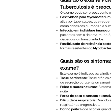
Quando o exame PCR 
Tuberculosis é preoc
O exame pode ser preocupante e
Positividade para Mycobacterium
ativa por tuberculose, que requer
como danos aos pulmões e a outr
Infecção em indivíduos imunoc
pacientes com o sistema imunoló
diabéticos ou transplantados.
Possibilidade de resistência bact
formas resistentes do
Mycobacter
Quais são os sintoma
exame?
Este exame é indicado para indiv
Tosse persistente
: Tosse crônica
de secreção purulenta ou sanguin
Febre e suores noturnos
: Sintom
noite.
Perda de peso e cansaço excessi
Dificuldade respiratória
: Quando 
respiratórios progressivos.
Dor no peito
: Pode ocorrer quand