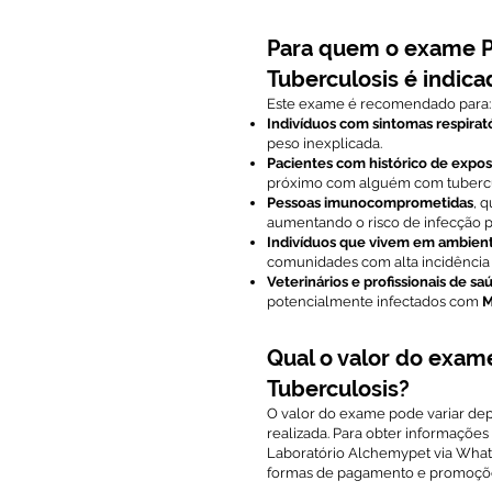
Para quem o exame P
Tuberculosis é indica
Este exame é recomendado para:
Indivíduos com sintomas respirató
peso inexplicada.
Pacientes com histórico de expo
próximo com alguém com tubercul
Pessoas imunocomprometidas
, 
aumentando o risco de infecção p
Indivíduos que vivem em ambiente
comunidades com alta incidência
Veterinários e profissionais de s
potencialmente infectados com
M
Qual o valor do exam
Tuberculosis?
O valor do exame pode variar dep
realizada. Para obter informaçõe
Laboratório Alchemypet via What
formas de pagamento e promoçõe