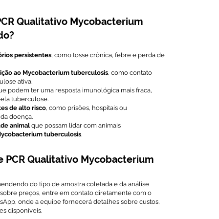
CR Qualitativo Mycobacterium
do?
rios persistentes
, como tosse crônica, febre e perda de
sição ao Mycobacterium tuberculosis
, como contato
ose ativa.
que podem ter uma resposta imunológica mais fraca,
ela tuberculose.
s de alto risco
, como prisões, hospitais ou
 da doença.
aúde animal
que possam lidar com animais
ycobacterium tuberculosis
.
e PCR Qualitativo Mycobacterium
endendo do tipo de amostra coletada e da análise
s sobre preços, entre em contato diretamente com o
sApp, onde a equipe fornecerá detalhes sobre custos,
s disponíveis.