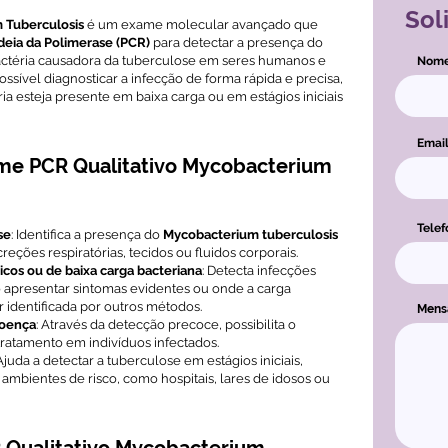
Sol
 Tuberculosis
é um exame molecular avançado que
eia da Polimerase (PCR)
para detectar a presença do
bactéria causadora da tuberculose em seres humanos e
Nom
ssível diagnosticar a infecção de forma rápida e precisa,
 esteja presente em baixa carga ou em estágios iniciais
Emai
ame PCR Qualitativo Mycobacterium
Telef
se
: Identifica a presença do
Mycobacterium tuberculosis
eções respiratórias, tecidos ou fluidos corporais.
icos ou de baixa carga bacteriana
: Detecta infecções
o apresentar sintomas evidentes ou onde a carga
r identificada por outros métodos.
Men
doença
: Através da detecção precoce, possibilita o
ratamento em indivíduos infectados.
 Ajuda a detectar a tuberculose em estágios iniciais,
mbientes de risco, como hospitais, lares de idosos ou