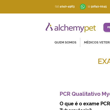
(11)
4040-4963
‪11
91641‑0245
P
QUEM SOMOS
MÉDICOS VETER
EX
Soluções co
PCR Qualitativo My
O que é o exame PCR