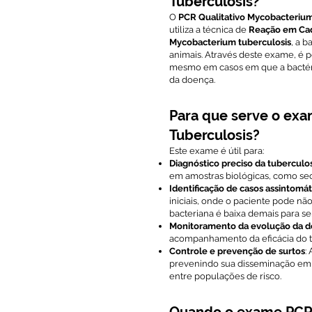
Tuberculosis?
O
PCR Qualitativo Mycobacterium
utiliza a técnica de
Reação em Cad
Mycobacterium tuberculosis
, a 
animais. Através deste exame, é po
mesmo em casos em que a bactéria
da doença.
Para que serve o ex
Tuberculosis?
Este exame é útil para:
Diagnóstico preciso da tuberculo
em amostras biológicas, como secr
Identificação de casos assintomát
iniciais, onde o paciente pode nã
bacteriana é baixa demais para se
Monitoramento da evolução da 
acompanhamento da eficácia do t
Controle e prevenção de surtos
:
prevenindo sua disseminação em a
entre populações de risco.