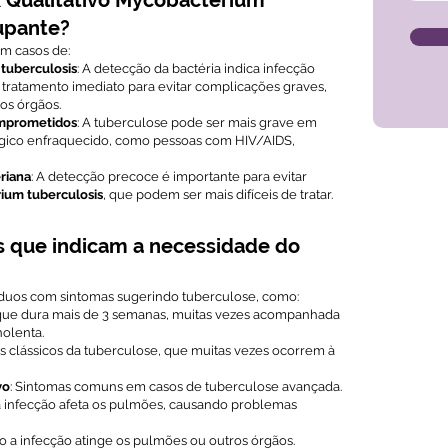
Qualitativo Mycobacterium
upante?
m casos de:
 tuberculosis
: A detecção da bactéria indica infecção
 tratamento imediato para evitar complicações graves,
os órgãos.
omprometidos
: A tuberculose pode ser mais grave em
gico enfraquecido, como pessoas com HIV/AIDS,
eriana
: A detecção precoce é importante para evitar
ium tuberculosis
, que podem ser mais difíceis de tratar.
s que indicam a necessidade do
íduos com sintomas sugerindo tuberculose, como:
 que dura mais de 3 semanas, muitas vezes acompanhada
olenta.
as clássicos da tuberculose, que muitas vezes ocorrem à
vo
: Sintomas comuns em casos de tuberculose avançada.
a infecção afeta os pulmões, causando problemas
o a infecção atinge os pulmões ou outros órgãos.