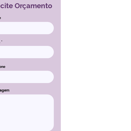
icite Orçamento
e
l
one
sagem