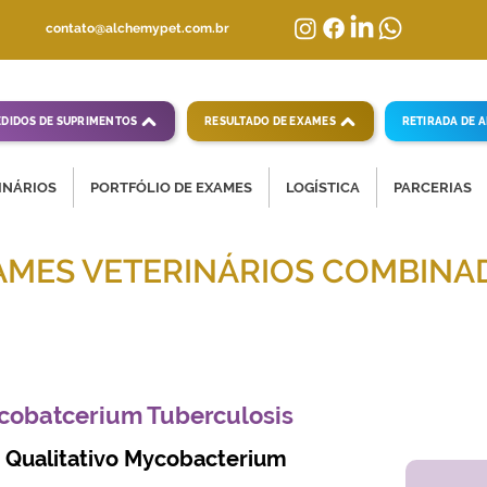
contato@alchemypet.com.br
EDIDOS DE SUPRIMENTOS
RESULTADO DE EXAMES
RETIRADA DE 
INÁRIOS
PORTFÓLIO DE EXAMES
LOGÍSTICA
PARCERIAS
AMES VETERINÁRIOS COMBINA
mpletas para diagnósticos veterinários eficientes
cobatcerium Tuberculosis
 Qualitativo Mycobacterium