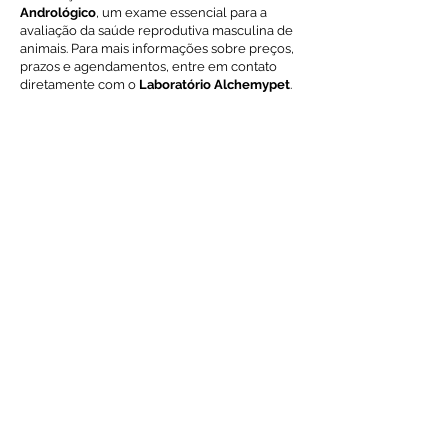
Andrológico
, um exame essencial para a
avaliação da saúde reprodutiva masculina de
animais. Para mais informações sobre preços,
prazos e agendamentos, entre em contato
diretamente com o
Laboratório Alchemypet
.
Voltar ao índice de exames
Solicite Orçamento
Nome
Email
Mensagem