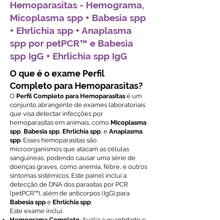
Hemoparasitas - Hemograma,
Micoplasma spp + Babesia spp
+ Ehrlichia spp + Anaplasma
spp por petPCR™ e Babesia
spp IgG + Ehrlichia spp IgG
O que é o exame Perfil
Completo para Hemoparasitas?
O
Perfil Completo para Hemoparasitas
é um
conjunto abrangente de exames laboratoriais
que visa detectar infecções por
hemoparasitas em animais, como
Micoplasma
spp
,
Babesia spp
,
Ehrlichia spp
, e
Anaplasma
spp
. Esses hemoparasitas são
microorganismos que atacam as células
sanguíneas, podendo causar uma série de
doenças graves, como anemia, febre, e outros
sintomas sistêmicos. Este painel inclui a
detecção de DNA dos parasitas por PCR
(petPCR™), além de anticorpos (IgG) para
Babesia spp
e
Ehrlichia spp
.
Este exame inclui:
Hemograma Completo
: Avalia a quantidade e