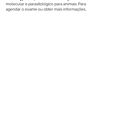
molecular e parasitológico para animais. Para
agendar o exame ou obter mais informações,
entre em contato via WhatsApp.
Este portfólio foi criado para fornecer
informações detalhadas sobre o
Perfil
Completo para Hemoparasitas
, um exame
essencial para o diagnóstico precoce de
infecções por hemoparasitas em animais. Para
mais informações sobre preços, prazos e
agendamentos, entre em contato
diretamente com o
Laboratório Alchemypet
.
Voltar ao índice de exames
Solicite Orçamento
Nome
Email