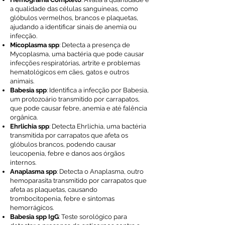
a qualidade das células sanguíneas, como
glóbulos vermelhos, brancos e plaquetas,
ajudando a identificar sinais de anemia ou
infecção.
Micoplasma spp
: Detecta a presença de
Mycoplasma, uma bactéria que pode causar
infecções respiratórias, artrite e problemas
hematológicos em cães, gatos e outros
animais.
Babesia spp
: Identifica a infecção por Babesia,
um protozoário transmitido por carrapatos,
que pode causar febre, anemia e até falência
orgânica.
Ehrlichia spp
: Detecta Ehrlichia, uma bactéria
transmitida por carrapatos que afeta os
glóbulos brancos, podendo causar
leucopenia, febre e danos aos órgãos
internos.
Anaplasma spp
: Detecta o Anaplasma, outro
hemoparasita transmitido por carrapatos que
afeta as plaquetas, causando
trombocitopenia, febre e sintomas
hemorrágicos.
Babesia spp IgG
: Teste sorológico para