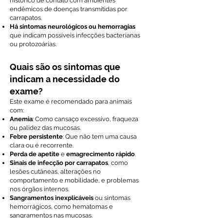
histórico de contato com ambientes
endêmicos de doenças transmitidas por
carrapatos.
Há sintomas neurológicos ou hemorragias
que indicam possíveis infecções bacterianas
ou protozoárias.
Quais são os sintomas que
indicam a necessidade do
exame?
Este exame é recomendado para animais
com:
Anemia
: Como cansaço excessivo, fraqueza
ou palidez das mucosas.
Febre persistente
: Que não tem uma causa
clara ou é recorrente.
Perda de apetite
e
emagrecimento rápido
.
Sinais de infecção por carrapatos
, como
lesões cutâneas, alterações no
comportamento e mobilidade, e problemas
nos órgãos internos.
Sangramentos inexplicáveis
ou sintomas
hemorrágicos, como hematomas e
sangramentos nas mucosas.