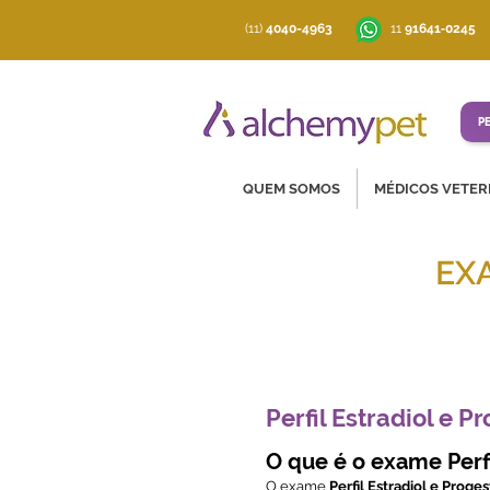
(11)
4040-4963
‪11
91641‑0245
P
QUEM SOMOS
MÉDICOS VETER
EX
Soluções co
Perfil Estradiol e P
O que é o exame Perfi
O exame
Perfil Estradiol e Proge