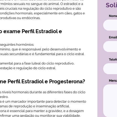
Sol
rmônios sexuais no sangue do animal. O estradiol e a
 cruciais na regulação do ciclo reprodutivo e são
 condições hormonais, especialmente em cães, gatos e
Nom
produtivas ou endócrinas.
o exame Perfil Estradiol e
Emai
 seguintes hormônios:
minino, que é responsável pelo desenvolvimento e
xuais secundárias e é fundamental para o ciclo estral
Telef
mental para a fase luteal do ciclo reprodutivo,
stação e regulação do ciclo estral.
e Perfil Estradiol e Progesterona?
Men
s níveis hormonais durante as diferentes fases do ciclo
estro.
na é um marcador importante para detectar o momento
mas de reprodução e inseminação artificial.
rona é essencial para manter a gravidez, e a dosagem
firmar uma gestação ou monitorar sua viabilidade.