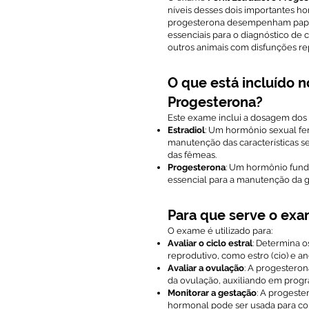
níveis desses dois importantes ho
progesterona desempenham papéis
essenciais para o diagnóstico de
outros animais com disfunções re
O que está incluído n
Progesterona?
Este exame inclui a dosagem dos
Estradiol
: Um hormônio sexual fe
manutenção das características se
das fêmeas.
Progesterona
: Um hormônio funda
essencial para a manutenção da ge
Para que serve o exam
O exame é utilizado para:
Avaliar o ciclo estral
: Determina o
reprodutivo, como estro (cio) e an
Avaliar a ovulação
: A progestero
da ovulação, auxiliando em progra
Monitorar a gestação
: A progeste
hormonal pode ser usada para con