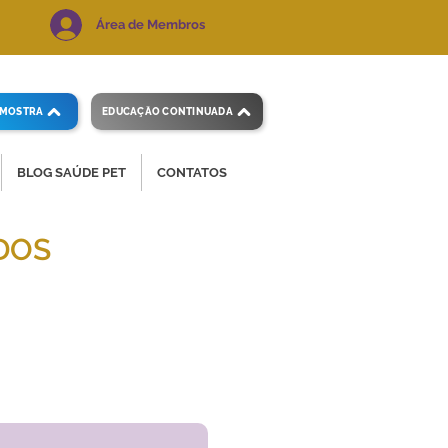
Área de Membros
AMOSTRA
EDUCAÇÃO CONTINUADA
BLOG SAÚDE PET
CONTATOS
DOS
 e precisos.
Voltar ao índice
de exames