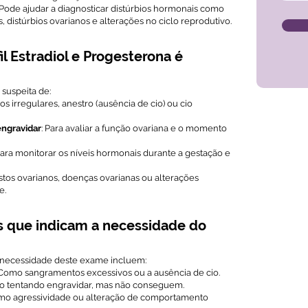
 Pode ajudar a diagnosticar distúrbios hormonais como
, distúrbios ovarianos e alterações no ciclo reprodutivo.
l Estradiol e Progesterona é
suspeita de:
os irregulares, anestro (ausência de cio) ou cio
engravidar
: Para avaliar a função ovariana e o momento
Para monitorar os níveis hormonais durante a gestação e
stos ovarianos, doenças ovarianas ou alterações
e.
s que indicam a necessidade do
 necessidade deste exame incluem:
 Como sangramentos excessivos ou a ausência de cio.
ão tentando engravidar, mas não conseguem.
omo agressividade ou alteração de comportamento