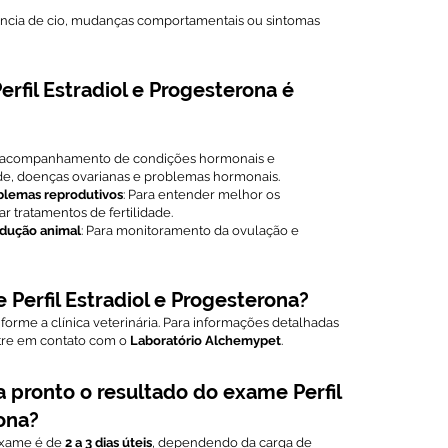
ncia de cio, mudanças comportamentais ou sintomas
rfil Estradiol e Progesterona é
 e acompanhamento de condições hormonais e
dade, doenças ovarianas e problemas hormonais.
oblemas reprodutivos
: Para entender melhor os
r tratamentos de fertilidade.
rodução animal
: Para monitoramento da ovulação e
 Perfil Estradiol e Progesterona?
orme a clínica veterinária. Para informações detalhadas
tre em contato com o
Laboratório Alchemypet
.
 pronto o resultado do exame Perfil
ona?
exame é de
2 a 3 dias úteis
, dependendo da carga de