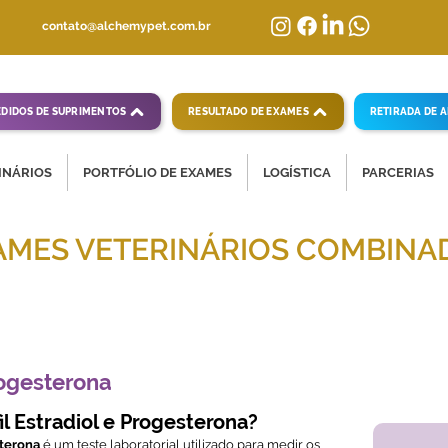
contato@alchemypet.com.br
EDIDOS DE SUPRIMENTOS
RESULTADO DE EXAMES
RETIRADA DE 
INÁRIOS
PORTFÓLIO DE EXAMES
LOGÍSTICA
PARCERIAS
AMES VETERINÁRIOS COMBINA
mpletas para diagnósticos veterinários eficientes
rogesterona
l Estradiol e Progesterona?
sterona
é um teste laboratorial utilizado para medir os