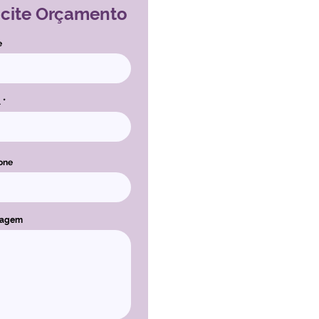
icite Orçamento
e
l
one
sagem