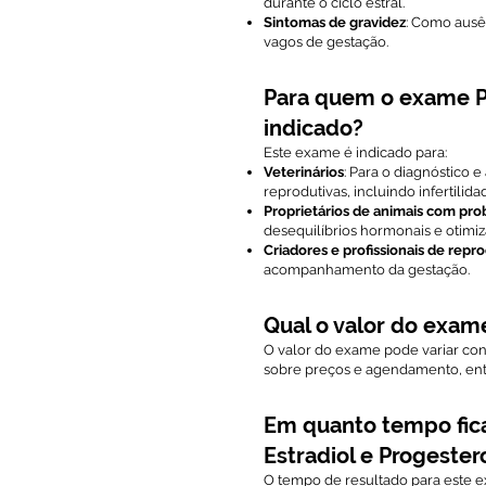
durante o ciclo estral.
Sintomas de gravidez
: Como ausê
vagos de gestação.
Para quem o exame Pe
indicado?
Este exame é indicado para:
Veterinários
: Para o diagnóstico
reprodutivas, incluindo infertili
Proprietários de animais com pr
desequilíbrios hormonais e otimiza
Criadores e profissionais de rep
acompanhamento da gestação.
Qual o valor do exame
O valor do exame pode variar conf
sobre preços e agendamento, en
Em quanto tempo fica
Estradiol e Progester
O tempo de resultado para este 