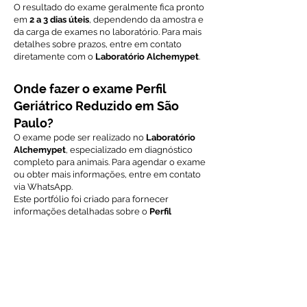
O resultado do exame geralmente fica pronto
em
2 a 3 dias úteis
, dependendo da amostra e
da carga de exames no laboratório. Para mais
detalhes sobre prazos, entre em contato
diretamente com o
Laboratório Alchemypet
.
Onde fazer o exame Perfil
Geriátrico Reduzido em São
Paulo?
O exame pode ser realizado no
Laboratório
Alchemypet
, especializado em diagnóstico
completo para animais. Para agendar o exame
ou obter mais informações, entre em contato
via WhatsApp.
Este portfólio foi criado para fornecer
informações detalhadas sobre o
Perfil
Geriátrico Reduzido
, um exame essencial
para a saúde de animais idosos. Para mais
informações sobre preços, prazos e
agendamentos, entre em contato
diretamente com o
Laboratório Alchemypet
.
Voltar ao índice de exames