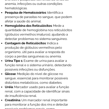
anemia, infecções ou outras condições
hematológicas.
Pesquisa de Hematozoários
: Identifica a
presença de parasitas no sangue, que podem
afetar a saúde do animal.
Hemoglobina dos Reticulócitos
: Mede a
quantidade de hemoglobina nos reticulócitos
(glóbulos vermelhos imaturos), ajudando a
detectar problemas no sistema sanguíneo.
Contagem de Reticulócitos
: Indica a
produção de glóbulos vermelhos pelo
organismo, útil para avaliar a resposta do
corpo a perdas sanguíneas ou anemia.
Urina Tipo 1
: Exame de urina para avaliar a
função renal e o sistema urinário, detectando
possíveis infecções ou disfunções.
Glicose
: Medição do nível de glicose no
sangue, essencial para monitorar possíveis
distúrbios metabólicos, como diabetes.
Uréia
: Marcador usado para avaliar a função
renal, com a capacidade de identificar sinais
de insuficiência renal.
Creatinina
: Um marcador renal importante
para monitorar a função dos rins e detectar
possíveis problemas renais, como