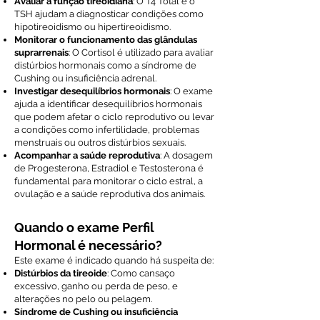
Avaliar a função tireoidiana
: O T4 Total e o
TSH ajudam a diagnosticar condições como
hipotireoidismo ou hipertireoidismo.
Monitorar o funcionamento das glândulas
suprarrenais
: O Cortisol é utilizado para avaliar
distúrbios hormonais como a síndrome de
Cushing ou insuficiência adrenal.
Investigar desequilíbrios hormonais
: O exame
ajuda a identificar desequilíbrios hormonais
que podem afetar o ciclo reprodutivo ou levar
a condições como infertilidade, problemas
menstruais ou outros distúrbios sexuais.
Acompanhar a saúde reprodutiva
: A dosagem
de Progesterona, Estradiol e Testosterona é
fundamental para monitorar o ciclo estral, a
ovulação e a saúde reprodutiva dos animais.
Quando o exame Perfil
Hormonal é necessário?
Este exame é indicado quando há suspeita de:
Distúrbios da tireoide
: Como cansaço
excessivo, ganho ou perda de peso, e
alterações no pelo ou pelagem.
Síndrome de Cushing ou insuficiência