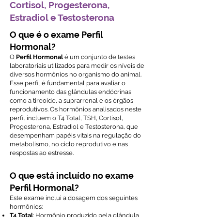
Cortisol, Progesterona,
Estradiol e Testosterona
O que é o exame Perfil
Hormonal?
O
Perfil Hormonal
é um conjunto de testes
laboratoriais utilizados para medir os níveis de
diversos hormônios no organismo do animal.
Esse perfil é fundamental para avaliar o
funcionamento das glândulas endócrinas,
como a tireoide, a suprarrenal e os órgãos
reprodutivos. Os hormônios analisados neste
perfil incluem o T4 Total, TSH, Cortisol,
Progesterona, Estradiol e Testosterona, que
desempenham papéis vitais na regulação do
metabolismo, no ciclo reprodutivo e nas
respostas ao estresse.
O que está incluído no exame
Perfil Hormonal?
Este exame inclui a dosagem dos seguintes
hormônios:
T4 Total
: Hormônio produzido pela glândula