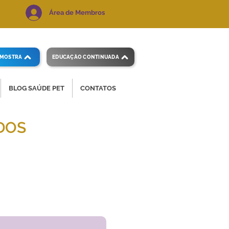
Área de Membros
AMOSTRA
EDUCAÇÃO CONTINUADA
BLOG SAÚDE PET
CONTATOS
DOS
 e precisos.
Voltar ao índice
de exames