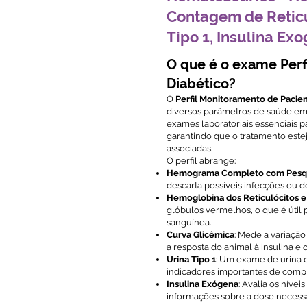
Contagem de Reticu
Tipo 1, Insulina Ex
O que é o exame Perf
Diabético?
O
Perfil Monitoramento de Pacien
diversos parâmetros de saúde em a
exames laboratoriais essenciais 
garantindo que o tratamento este
associadas.
O perfil abrange:
Hemograma Completo com Pesqu
descarta possíveis infecções ou 
Hemoglobina dos Reticulócitos e
glóbulos vermelhos, o que é útil 
sanguínea.
Curva Glicêmica
: Mede a variação
a resposta do animal à insulina e 
Urina Tipo 1
: Um exame de urina q
indicadores importantes de compli
Insulina Exógena
: Avalia os níve
informações sobre a dose necessá