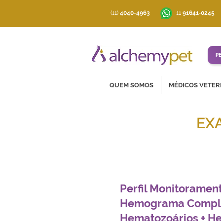
(11)
4040-4963
‪11
91641‑0245
P
QUEM SOMOS
MÉDICOS VETER
EX
Soluções co
Perfil Monitorament
Hemograma Comple
Hematozoários + He