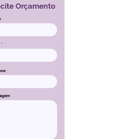
icite Orçamento
e
l
one
sagem