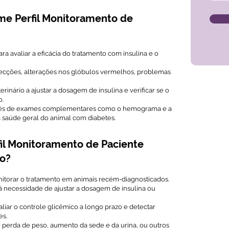
me Perfil Monitoramento de
Para avaliar a eficácia do tratamento com insulina e o
fecções, alterações nos glóbulos vermelhos, problemas
eterinário a ajustar a dosagem de insulina e verificar se o
o.
avés de exames complementares como o hemograma e a
 a saúde geral do animal com diabetes.
il Monitoramento de Paciente
io?
nitorar o tratamento em animais recém-diagnosticados.
á necessidade de ajustar a dosagem de insulina ou
valiar o controle glicêmico a longo prazo e detectar
es.
 perda de peso, aumento da sede e da urina, ou outros