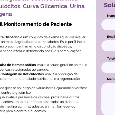
Sol
lócitos, Curva Glicemica, Urina
ogena
Nom
il Monitoramento de Paciente
Emai
te Diabético
é um conjunto de exames que visa avaliar
nimais diagnosticados com diabetes. Esse perfil inclui
para o acompanhamento da condição diabética,
ja sendo eficaz e detectando possíveis complicações
Telef
isa de Hematozoários
: Avalia a saúde geral do animal e
doenças relacionadas ao sangue.
 Contagem de Reticulócitos
: Avalia a produção de
para monitorar o estado nutricional e a regeneração
Men
 da glicose ao longo de várias horas, ajudando a verificar
o controle glicêmico.
ue avalia a presença de glicose, proteínas e outros
cações renais ou urinárias associadas ao diabetes.
is de insulina administrados ao animal, fornecendo
ria para o controle glicêmico.