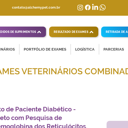
contato@alchemypet.com.br
EDIDOS DE SUPRIMENTOS
RESULTADO DE EXAMES
RETIRADA DE 
INÁRIOS
PORTFÓLIO DE EXAMES
LOGÍSTICA
PARCERIAS
AMES VETERINÁRIOS COMBINA
mpletas para diagnósticos veterinários eficientes
o de Paciente Diabético -
to com Pesquisa de
moglobina dos Reticulócitos,