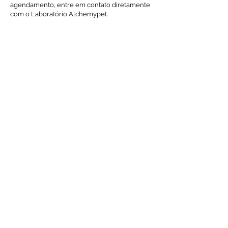
agendamento, entre em contato diretamente
com o Laboratório Alchemypet.
Voltar ao índice de exames
Solicite Orçamento
Nome
Email
Mensagem