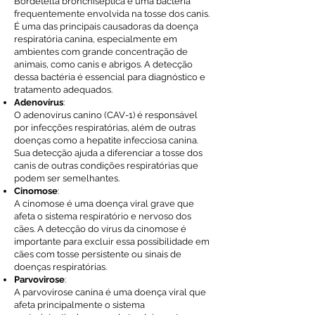
Bordetella bronchiseptica é uma bactéria
frequentemente envolvida na tosse dos canis.
É uma das principais causadoras da doença
respiratória canina, especialmente em
ambientes com grande concentração de
animais, como canis e abrigos. A detecção
dessa bactéria é essencial para diagnóstico e
tratamento adequados.
Adenovírus
:
O adenovírus canino (CAV-1) é responsável
por infecções respiratórias, além de outras
doenças como a hepatite infecciosa canina.
Sua detecção ajuda a diferenciar a tosse dos
canis de outras condições respiratórias que
podem ser semelhantes.
Cinomose
:
A cinomose é uma doença viral grave que
afeta o sistema respiratório e nervoso dos
cães. A detecção do vírus da cinomose é
importante para excluir essa possibilidade em
cães com tosse persistente ou sinais de
doenças respiratórias.
Parvovirose
:
A parvovirose canina é uma doença viral que
afeta principalmente o sistema