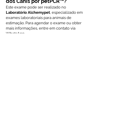
dos Canis por petPCR™?
Este exame pode ser realizado no
Laboratório Alchemypet
, especializado em
exames laboratoriais para animais de
estimação. Para agendar o exame ou obter
mais informações, entre em contato via
WhatsApp.
Voltar ao índice de exames
Solicite Orçamento
Nome
Email
Mensagem