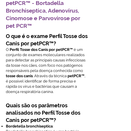
petPCR™ - Bortadella
Bronchiseptica, Adenovírus,
Cinomose e Parvovirose por
pet PCR™
O que é o exame Perfil Tosse dos
Canis por petPCR™?
O
Perfil Tosse dos Canis por petPCR™
é um
conjunto de exames moleculares realizados
para detectar as principais causas infecciosas
da tosse nos cães, com foco nos patógenos
responsáveis pela doença conhecida como
tosse dos canis
. Através da técnica
petPCR™
,
é possível identificar de forma precisa e
rápida os vírus e bactérias que causam a
doença respiratória canina.
Quais são os parâmetros
analisados no Perfil Tosse dos
Canis por petPCR™?
Bordetella bronchiseptica
: