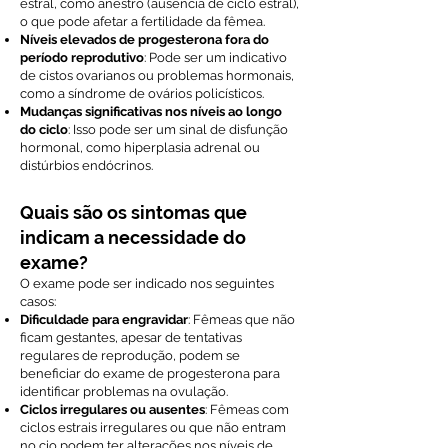
estral, como anestro (ausência de ciclo estral),
o que pode afetar a fertilidade da fêmea.
Níveis elevados de progesterona fora do
período reprodutivo
: Pode ser um indicativo
de cistos ovarianos ou problemas hormonais,
como a síndrome de ovários policísticos.
Mudanças significativas nos níveis ao longo
do ciclo
: Isso pode ser um sinal de disfunção
hormonal, como hiperplasia adrenal ou
distúrbios endócrinos.
Quais são os sintomas que
indicam a necessidade do
exame?
O exame pode ser indicado nos seguintes
casos:
Dificuldade para engravidar
: Fêmeas que não
ficam gestantes, apesar de tentativas
regulares de reprodução, podem se
beneficiar do exame de progesterona para
identificar problemas na ovulação.
Ciclos irregulares ou ausentes
: Fêmeas com
ciclos estrais irregulares ou que não entram
no cio podem ter alterações nos níveis de