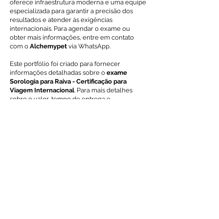
oferece infraestrutura moderna e uma equipe
especializada para garantir a precisão dos
resultados e atender às exigências
internacionais. Para agendar o exame ou
obter mais informações, entre em contato
com o
Alchemypet
via WhatsApp.
Este portfólio foi criado para fornecer
informações detalhadas sobre o
exame
Sorologia para Raiva - Certificação para
Viagem Internacional
. Para mais detalhes
sobre o valor, tempo de entrega e
agendamento, entre em contato diretamente
com o
Laboratório Alchemypet
.
Voltar ao índice de exames
Solicite Orçamento
Nome