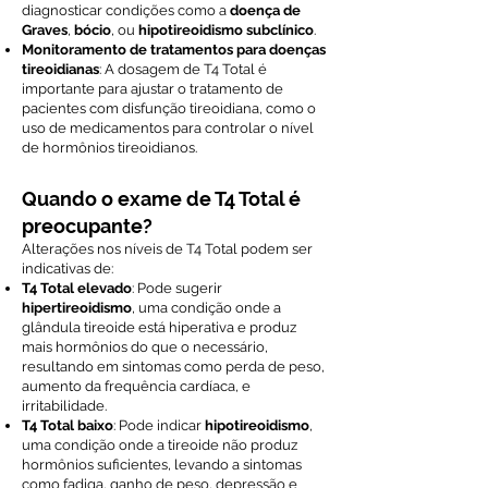
diagnosticar condições como a
doença de
Graves
,
bócio
, ou
hipotireoidismo subclínico
.
Monitoramento de tratamentos para doenças
tireoidianas
: A dosagem de T4 Total é
importante para ajustar o tratamento de
pacientes com disfunção tireoidiana, como o
uso de medicamentos para controlar o nível
de hormônios tireoidianos.
Quando o exame de T4 Total é
preocupante?
Alterações nos níveis de T4 Total podem ser
indicativas de:
T4 Total elevado
: Pode sugerir
hipertireoidismo
, uma condição onde a
glândula tireoide está hiperativa e produz
mais hormônios do que o necessário,
resultando em sintomas como perda de peso,
aumento da frequência cardíaca, e
irritabilidade.
T4 Total baixo
: Pode indicar
hipotireoidismo
,
uma condição onde a tireoide não produz
hormônios suficientes, levando a sintomas
como fadiga, ganho de peso, depressão e