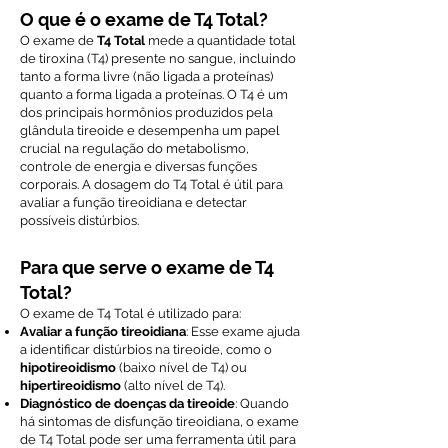
O que é o exame de T4 Total?
O exame de
T4 Total
mede a quantidade total
de tiroxina (T4) presente no sangue, incluindo
tanto a forma livre (não ligada a proteínas)
quanto a forma ligada a proteínas. O T4 é um
dos principais hormônios produzidos pela
glândula tireoide e desempenha um papel
crucial na regulação do metabolismo,
controle de energia e diversas funções
corporais. A dosagem do T4 Total é útil para
avaliar a função tireoidiana e detectar
possíveis distúrbios.
Para que serve o exame de T4
Total?
O exame de T4 Total é utilizado para:
Avaliar a função tireoidiana
: Esse exame ajuda
a identificar distúrbios na tireoide, como o
hipotireoidismo
(baixo nível de T4) ou
hipertireoidismo
(alto nível de T4).
Diagnóstico de doenças da tireoide
: Quando
há sintomas de disfunção tireoidiana, o exame
de T4 Total pode ser uma ferramenta útil para