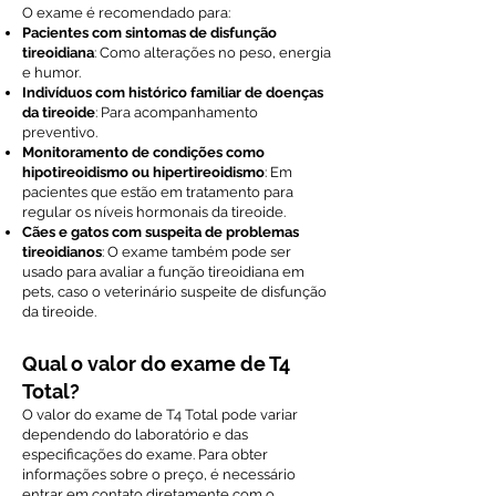
O exame é recomendado para:
Pacientes com sintomas de disfunção
tireoidiana
: Como alterações no peso, energia
e humor.
Indivíduos com histórico familiar de doenças
da tireoide
: Para acompanhamento
preventivo.
Monitoramento de condições como
hipotireoidismo ou hipertireoidismo
: Em
pacientes que estão em tratamento para
regular os níveis hormonais da tireoide.
Cães e gatos com suspeita de problemas
tireoidianos
: O exame também pode ser
usado para avaliar a função tireoidiana em
pets, caso o veterinário suspeite de disfunção
da tireoide.
Qual o valor do exame de T4
Total?
O valor do exame de T4 Total pode variar
dependendo do laboratório e das
especificações do exame. Para obter
informações sobre o preço, é necessário
entrar em contato diretamente com o