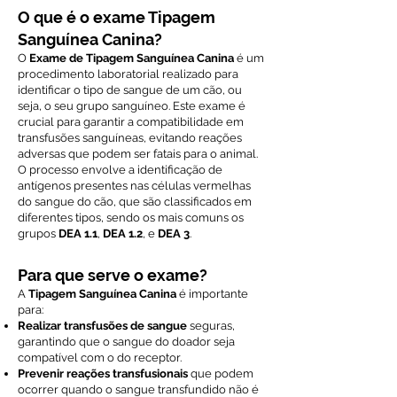
O que é o exame Tipagem
Sanguínea Canina?
O
Exame de Tipagem Sanguínea Canina
é um
procedimento laboratorial realizado para
identificar o tipo de sangue de um cão, ou
seja, o seu grupo sanguíneo. Este exame é
crucial para garantir a compatibilidade em
transfusões sanguíneas, evitando reações
adversas que podem ser fatais para o animal.
O processo envolve a identificação de
antígenos presentes nas células vermelhas
do sangue do cão, que são classificados em
diferentes tipos, sendo os mais comuns os
grupos
DEA 1.1
,
DEA 1.2
, e
DEA 3
.
Para que serve o exame?
A
Tipagem Sanguínea Canina
é importante
para:
Realizar transfusões de sangue
seguras,
garantindo que o sangue do doador seja
compatível com o do receptor.
Prevenir reações transfusionais
que podem
ocorrer quando o sangue transfundido não é