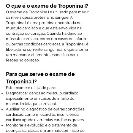
O que é o exame de Troponina I?
O exame de Troponina I é utilizado para medir
os níveis dessa proteína no sangue. A
Troponina I é uma proteína encontrada no
músculo cardíaco e que está envolvida na
contração do coração. Quando há dano ao
músculo cardíaco, como em casos de infarto
ou outras condições cardíacas, a Troponina I é
liberada na corrente sanguínea, o que a torna
um marcador altamente específico para
lesões no coração.
Para que serve o exame de
Troponina I?
Este exame é utilizado para:
Diagnosticar danos ao músculo cardíaco,
especialmente em casos de infarto do
miocárdio (ataque cardíaco).
Auxiliar no diagnóstico de outras condições
cardíacas, como miocardite, insuficiência
cardíaca aguda e arritmias cardíacas graves.
Monitorar a evolução e o tratamento de
doenças cardíacas em animais com risco de