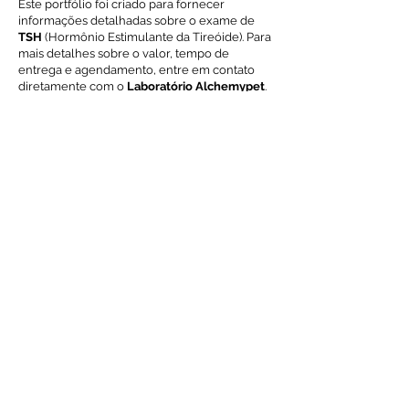
Este portfólio foi criado para fornecer
informações detalhadas sobre o exame de
TSH
(Hormônio Estimulante da Tireóide). Para
mais detalhes sobre o valor, tempo de
entrega e agendamento, entre em contato
diretamente com o
Laboratório Alchemypet
.
Voltar ao índice de exames
Solicite Orçamento
Nome
Email
Mensagem