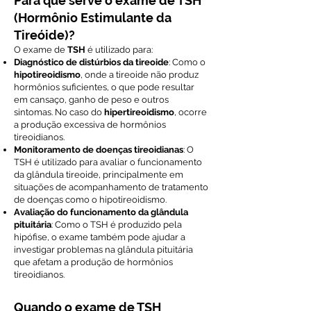
Para que serve o exame de TSH
(Hormônio Estimulante da
Tireóide)?
O exame de
TSH
é utilizado para:
Diagnóstico de distúrbios da tireoide
: Como o
hipotireoidismo
, onde a tireoide não produz
hormônios suficientes, o que pode resultar
em cansaço, ganho de peso e outros
sintomas. No caso do
hipertireoidismo
, ocorre
a produção excessiva de hormônios
tireoidianos.
Monitoramento de doenças tireoidianas
: O
TSH é utilizado para avaliar o funcionamento
da glândula tireoide, principalmente em
situações de acompanhamento de tratamento
de doenças como o hipotireoidismo.
Avaliação do funcionamento da glândula
pituitária
: Como o TSH é produzido pela
hipófise, o exame também pode ajudar a
investigar problemas na glândula pituitária
que afetam a produção de hormônios
tireoidianos.
Quando o exame de TSH