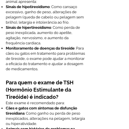
animal apresenta:
Sinais de hipotireoidismo
: Como cansaço
excessivo, ganho de peso, alterações de
pelagem (queda de cabelo ou pelagem sem
brilho), letargia e intolerância ao frio.
Sinais de hipertireoidismo
: Como perda de
peso inexplicada, aumento do apetite,
agitação, nervosismo, e aumento da
frequência cardíaca.
Monitoramento de doenças da tireoide
: Para
cães ou gatos em tratamento para problemas
de tireoide, o exame pode ajudar a monitorar
a eficácia do tratamento e ajustar a dosagem
de medicamentos.
Para quem o exame de TSH
(Hormônio Estimulante da
Tireóide) é indicado?
Este exame é recomendado para:
Cães e gatos com sintomas de disfunção
tireoidiana
: Como ganho ou perda de peso
inexplicados, alterações na pelagem, letargia
ou hiperatividade.
Animais com histórico de problemas na