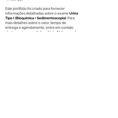
Este portfólio foi criado para fornecer
informações detalhadas sobre o exame
Urina
Tipo I (Bioquímica + Sedimentoscopia)
. Para
mais detalhes sobre o valor, tempo de
entrega e agendamento, entre em contato
diretamente com o
Laboratório Alchemypet
.
Voltar ao índice de exames
Solicite Orçamento
Nome
Email
Mensagem