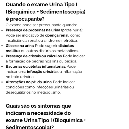
Quando o exame Urina Tipo I
(Bioquímica + Sedimentoscopia)
é preocupante?
O exame pode ser preocupante quando:
Presença de proteínas na urina
(proteinúria):
Pode ser indicativo de
doença renal
, como
insuficiência renal ou síndrome nefrótica.
Glicose na urina
: Pode sugerir
diabetes
mellitus
ou outros distúrbios metabólicos.
Presença de cristais ou cálculos
: Pode indicar
a formação de pedras nos rins ou bexiga.
Bactérias ou células inflamatórias
: Pode
indicar uma
infecção urinária
ou inflamação
no trato urinário.
Alterações no pH da urina
: Pode indicar
condições como infecções urinárias ou
desequilíbrios no metabolismo.
Quais são os sintomas que
indicam a necessidade do
exame Urina Tipo I (Bioquímica +
Sedimentoscopia)?