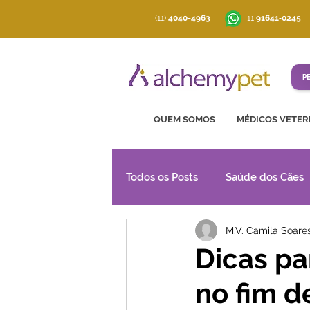
(11)
4040-4963
‪11
91641‑0245
P
QUEM SOMOS
MÉDICOS VETER
Todos os Posts
Saúde dos Cães
M.V. Camila Soare
Artigos Técnicos
Dicas pa
no fim d