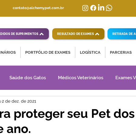
contato@alchemypet.com.br
EDIDOS DE SUPRIMENTOS
RESULTADO DE EXAMES
RETIRADA DE 
INÁRIOS
PORTFÓLIO DE EXAMES
LOGÍSTICA
PARCERIAS
Saúde dos Gatos
Médicos Veterinários
Exames V
s
2 de dez. de 2021
ra proteger seu Pet dos
e ano.