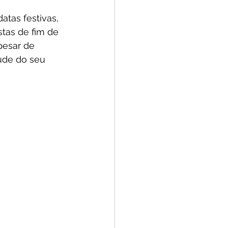
tas festivas, 
stas de fim de 
pesar de 
úde do seu 