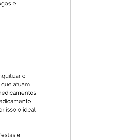
ogos e 
uilizar o 
es que atuam 
 medicamentos 
medicamento 
r isso o ideal 
festas e 