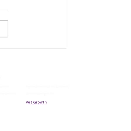
cina Felina: Cuidado
cializado para a Saúde
Gatos.
LAB
Vitrine
o
Blog
Saúde Pet
nosco
Agendamento de Exames
requentes
Ultrassonografia
Vet Growth