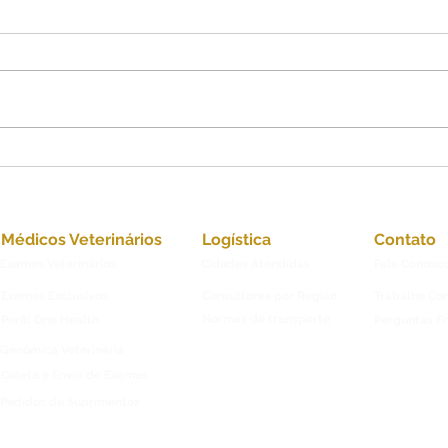
Nefrologia Veterinária
Medi
Espe
dos 
Médicos Veterinários
Logística
Contato
Exames Veterinários
Cidades Atendidas
Fale Conosc
Exames Exclusivos
Consultores por Região
Trabalhe Co
Normas de transporte
Perfil One Health
Perguntas F
Genômica Veterinária
Coleta e Envio de Exames
Pedidos de Suprimentos