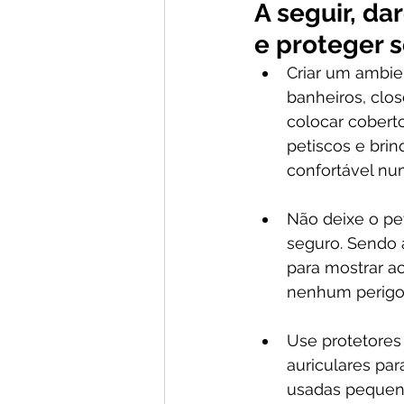
A seguir, d
e proteger s
Criar um ambie
banheiros, clos
colocar cobert
petiscos e brin
confortável nu
Não deixe o pe
seguro. Sendo 
para mostrar a
nenhum perigo
Use protetores 
auriculares pa
usadas pequena