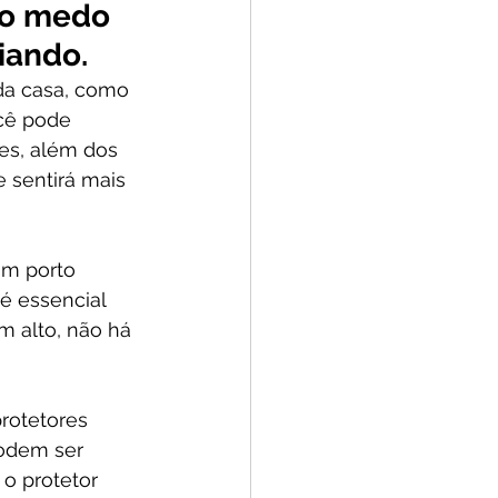
 o medo 
iando.
da casa, como 
cê pode 
es, além dos 
 sentirá mais 
um porto 
é essencial 
 alto, não há 
protetores 
odem ser 
o protetor 