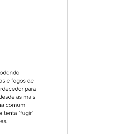
podendo 
as e fogos de 
rdecedor para 
 desde as mais 
ema comum 
tenta “fugir” 
es.