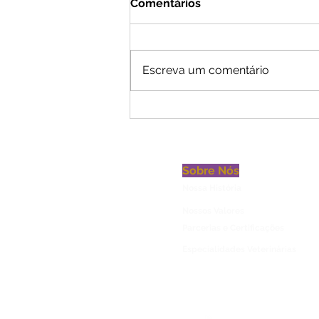
Comentários
Escreva um comentário
INSPEÇÃO SANITÁRIA EM
PET SHOPS, HOTÉIS E DAY
CARE
Sobre Nós
Nossa História
Nossos Valores
Parcerias e Certificações
Especialidades Veterinárias