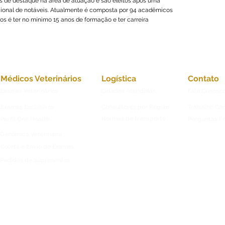
as de destaque na área de atuação e são eleitos após uma
cional de notáveis. Atualmente é composta por 94 acadêmicos
itos é ter no mínimo 15 anos de formação e ter carreira
Médicos Veterinários
Logística
Contato
Exames Veterinários
Cidades Atendidas
Fale Conosc
Exames Exclusivos
Consultores por Região
Trabalhe Co
Normas de transporte
Perfil One Health
Perguntas F
Genômica Veterinária
Coleta e Envio de Exames
Pedidos de Suprimentos
3/0001-03 | © 2024 Alchemypet - Todos os Direitos Reservados
acidade e Propaganda
|
Política de Autoridade
|
Fonte de Financiamento
TRINE
(Núcleo Técnico Operacional - NTO) - Rua Barão do Bananal, 958 - Pompéia - São 