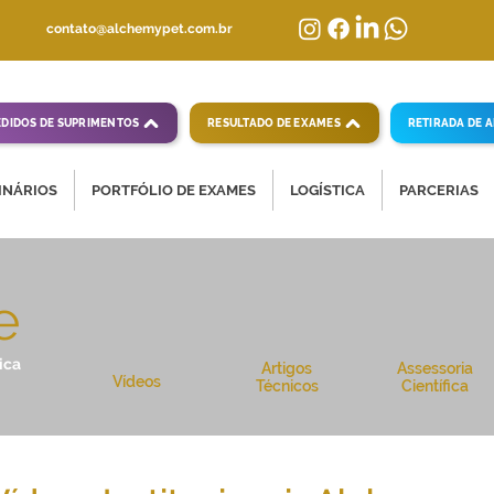
contato@alchemypet.com.br
EDIDOS DE SUPRIMENTOS
RESULTADO DE EXAMES
RETIRADA DE 
INÁRIOS
PORTFÓLIO DE EXAMES
LOGÍSTICA
PARCERIAS
e
ica
Artigos
Assessoria
Vídeos
Técnicos
Científica