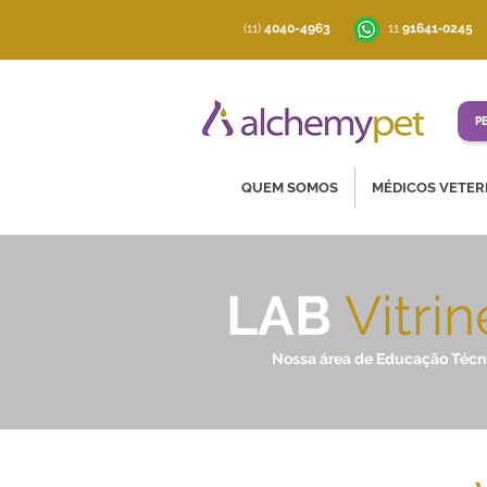
(11)
4040-4963
‪11
91641‑0245
P
QUEM SOMOS
MÉDICOS VETER
LAB
Vitrin
Nossa área de Educação Técn