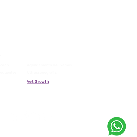
LAB
Vitrine
o
Blog
Saúde Pet
nosco
Agendamento de Exames
requentes
Ultrassonografia
Vet Growth
Paulo, SP – Brasil - CEP: 05024 - 000