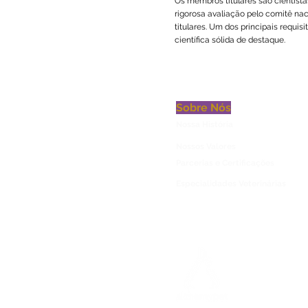
Os membros titulares são cientist
rigorosa avaliação pelo comitê na
titulares. Um dos principais requis
científica sólida de destaque.
Sobre Nós
Nossa História
Nossos Valores
Parcerias e Certificações
Especialidades Veterinárias
CNPJ: 34.276.62
Política de Priv
UNIDADE LAB VI