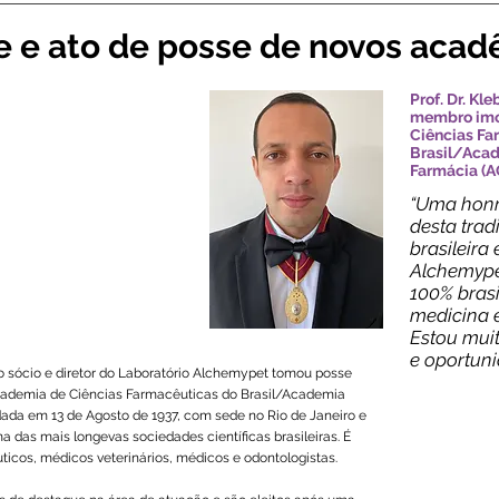
e e ato de posse de novos acad
Prof. Dr. Kl
membro imo
Ciências Fa
Brasil/Acad
Farmácia (A
“Uma honr
desta tra
brasileira
Alchemype
100% brasi
medicina e
Estou muit
e oportun
 o sócio e diretor do Laboratório Alchemypet tomou posse
cademia de Ciências Farmacêuticas do Brasil/Academia
ada em 13 de Agosto de 1937, com sede no Rio de Janeiro e
 das mais longevas sociedades científicas brasileiras. É
ticos, médicos veterinários, médicos e odontologistas.