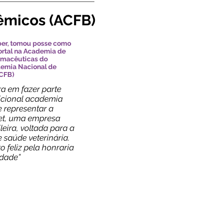
êmicos (ACFB)
eber, tomou posse como
rtal na Academia de
rmacêuticas do
emia Nacional de
CFB)
a em fazer parte
dicional academia
 e representar a
t, uma empresa
leira, voltada para a
 saúde veterinária.
o feliz pela honraria
idade”