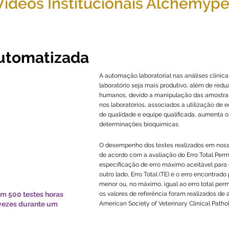
Vídeos Institucionais Alchemype
vídeos da Alchemypet e conheça nossos serviços
utomatizada
A automação laboratorial nas análises clínica
laboratório seja mais produtivo, além de reduz
humanos, devido a manipulação das amostras
nos laboratórios, associados a utilização d
de qualidade e equipe qualificada, aumenta o
determinações bioquímicas.
O desempenho dos testes realizados em noss
de acordo com a avaliação do Erro Total Permi
especificação de erro máximo aceitável para o
outro lado, Erro Total (TE) é o erro encontrado
menor ou, no máximo, igual ao erro total perm
m 500 testes horas
os valores de referência foram realizados 
 vezes durante um
American Society of Veterinary Clinical Patho