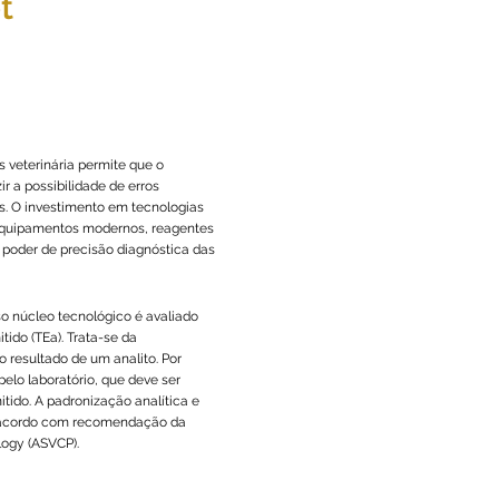
t
 veterinários
s veterinária permite que o
ir a possibilidade de erros
. O investimento em tecnologias
e equipamentos modernos, reagentes
 poder de precisão diagnóstica das
o núcleo tecnológico é avaliado
tido (TEa). Trata-se da
 resultado de um analito. Por
 pelo laboratório, que deve ser
itido. A padronização analítica e
de acordo com recomendação da
logy (ASVCP).