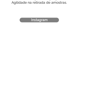
Agilidade na retirada de amostras.
Instagram
POLÍTICAS ALCHEMYPET
Conheça nossos procedimentos
padrão para cancelamento,
solicitações, buscas, convênios e
horários dos exames.
Política Taxa de cancelamento
Esta política tem como objetivo
estabelecer as
condições relacionadas à retirada de amostras