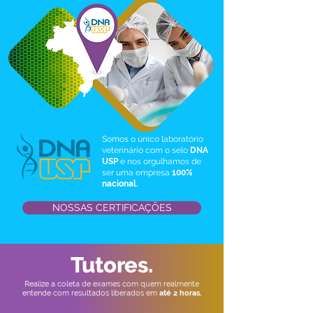
Somos o único laboratório
veterinário com o selo
DNA
USP
e nos orgulhamos de
ser uma empresa
100%
nacional.
NOSSAS CERTIFICAÇÕES
Tutores.
Realize a coleta de exames com quem realmente
entende com resultados liberados em
até 2 horas.