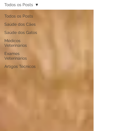
Todos os Posts
Todos os Posts
Saúde dos Cães
Saúde dos Gatos
Médicos
Veterinários
Exames
Veterinários
Artigos Técnicos